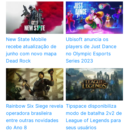
New State Mobile
Ubisoft anuncia os
recebe atualização de
players de Just Dance
junho com novo mapa
no Olympic Esports
Dead Rock
Series 2023
Rainbow Six Siege revela
Tipspace disponibiliza
operadora brasileira
modo de batalha 2v2 de
entre outras novidades
League of Legends para
do Ano 8
seus usuários