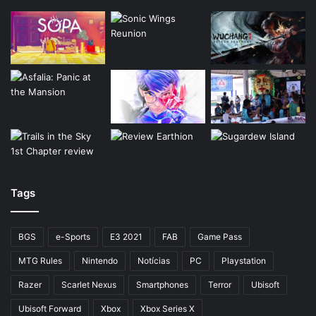
Tags
BGS
e-Sports
E3 2021
FAB
Game Pass
MTG Rules
Nintendo
Notícias
PC
Playstation
Razer
Scarlet Nexus
Smartphones
Terror
Ubisoft
Ubisoft Forward
Xbox
Xbox Series X