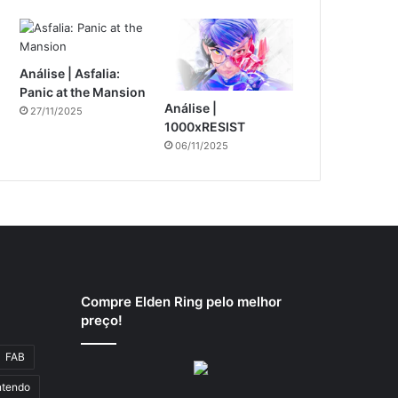
Análise | Asfalia:
Panic at the Mansion
Análise |
27/11/2025
1000xRESIST
06/11/2025
Compre Elden Ring pelo melhor
preço!
FAB
ntendo