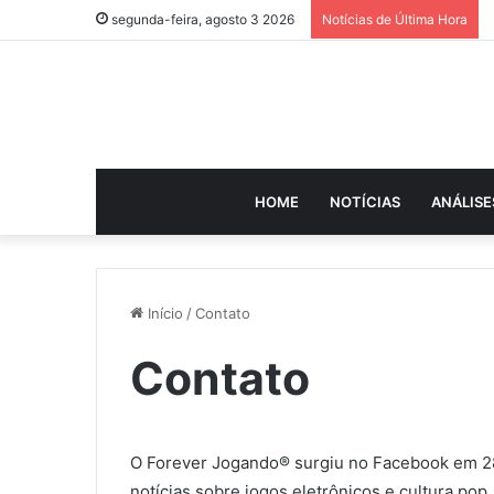
segunda-feira, agosto 3 2026
Notícias de Última Hora
HOME
NOTÍCIAS
ANÁLISE
Início
/
Contato
Contato
O Forever Jogando® surgiu no Facebook em 28
notícias sobre jogos eletrônicos e cultura pop