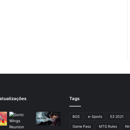
atualizações
Tags
BGS
e-Sports
E3 2021
Game Pass
MTG Rules
Ni