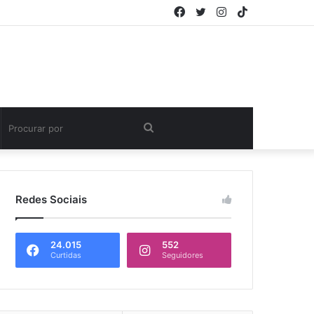
Facebook
Twitter
Instagram
TikTok
Procurar
por
Redes Sociais
24.015
552
Curtidas
Seguidores