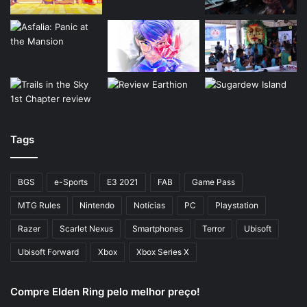
Tags
BGS
e-Sports
E3 2021
FAB
Game Pass
MTG Rules
Nintendo
Notícias
PC
Playstation
Razer
Scarlet Nexus
Smartphones
Terror
Ubisoft
Ubisoft Forward
Xbox
Xbox Series X
Compre Elden Ring pelo melhor preço!