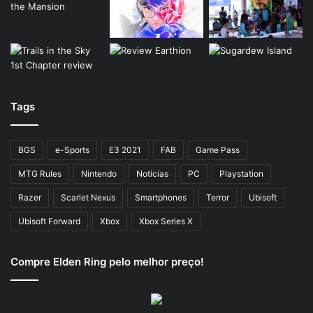
Tags
BGS
e-Sports
E3 2021
FAB
Game Pass
MTG Rules
Nintendo
Notícias
PC
Playstation
Razer
Scarlet Nexus
Smartphones
Terror
Ubisoft
Ubisoft Forward
Xbox
Xbox Series X
Compre Elden Ring pelo melhor preço!