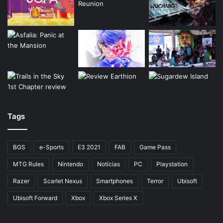
Tags
BGS
e-Sports
E3 2021
FAB
Game Pass
MTG Rules
Nintendo
Notícias
PC
Playstation
Razer
Scarlet Nexus
Smartphones
Terror
Ubisoft
Ubisoft Forward
Xbox
Xbox Series X