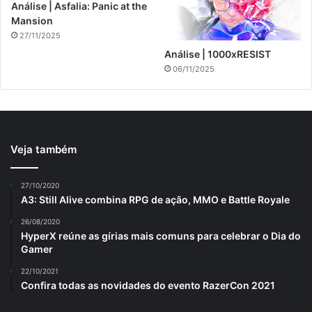
Análise | Asfalia: Panic at the
Mansion
27/11/2025
Análise | 1000xRESIST
06/11/2025
Veja também
27/10/2020
A3: Still Alive combina RPG de ação, MMO e Battle Royale
26/08/2020
HyperX reúne as gírias mais comuns para celebrar o Dia do
Gamer
22/10/2021
Confira todas as novidades do evento RazerCon 2021