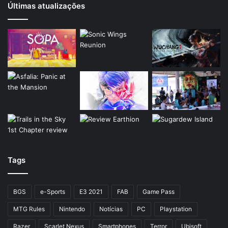
Últimas atualizações
Tags
BGS
e-Sports
E3 2021
FAB
Game Pass
MTG Rules
Nintendo
Notícias
PC
Playstation
Razer
Scarlet Nexus
Smartphones
Terror
Ubisoft