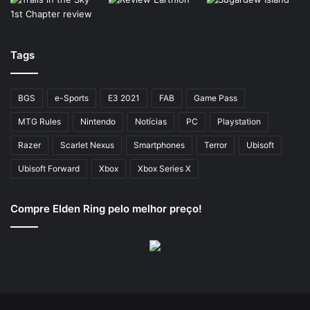
Tags
BGS
e-Sports
E3 2021
FAB
Game Pass
MTG Rules
Nintendo
Notícias
PC
Playstation
Razer
Scarlet Nexus
Smartphones
Terror
Ubisoft
Ubisoft Forward
Xbox
Xbox Series X
Compre Elden Ring pelo melhor preço!