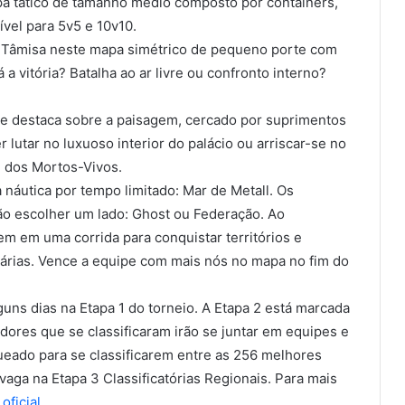
pa tático de tamanho médio composto por containers,
ível para 5v5 e 10v10.
 Tâmisa neste mapa simétrico de pequeno porte com
á a vitória? Batalha ao ar livre ou confronto interno?
se destaca sobre a paisagem, cercado por suprimentos
 lutar no luxuoso interior do palácio ou arriscar-se no
e dos Mortos-Vivos.
 náutica por tempo limitado: Mar de Metall. Os
o escolher um lado: Ghost ou Federação. Ao
m em uma corrida para conquistar territórios e
iárias. Vence a equipe com mais nós no mapa no fim do
ns dias na Etapa 1 do torneio. A Etapa 2 está marcada
adores que se classificaram irão se juntar em equipes e
ueado para se classificarem entre as 256 melhores
aga na Etapa 3 Classificatórias Regionais. Para mais
 oficial.