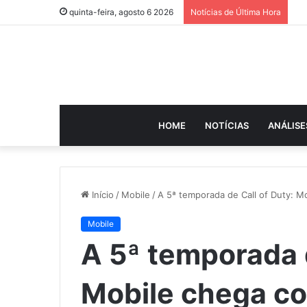
quinta-feira, agosto 6 2026
Notícias de Última Hora
HOME
NOTÍCIAS
ANÁLISE
Início
/
Mobile
/
A 5ª temporada de Call of Duty: M
Mobile
A 5ª temporada d
Mobile chega c