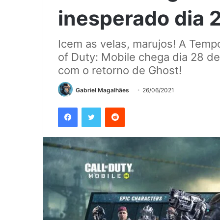
inesperado dia 
Icem as velas, marujos! A Temp
of Duty: Mobile chega dia 28 de 
com o retorno de Ghost!
Gabriel Magalhães
26/06/2021
Facebook
Twitter
Reddit