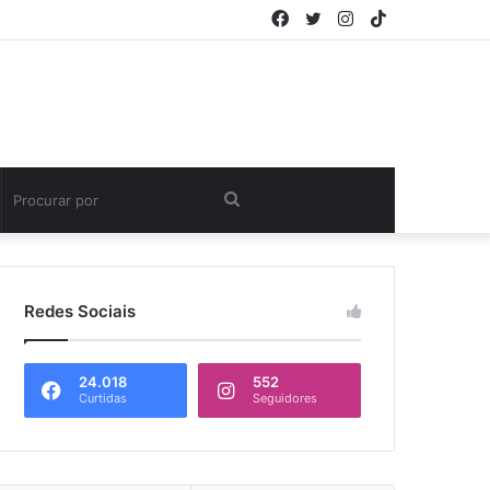
Facebook
Twitter
Instagram
TikTok
Procurar
por
Redes Sociais
24.018
552
Curtidas
Seguidores