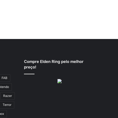
Compre Elden Ring pelo melhor
preço!
FAB
ntendo
Razer
Terror
box