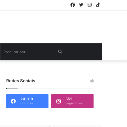
Facebook
Twitter
Instagram
TikTok
Procurar
por
Redes Sociais
24.018
552
Curtidas
Seguidores