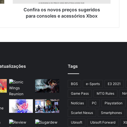
Confira os novos preços sugeridos
para consoles e acessórios Xbox
atualizações
Tags
BGS
e-Sports
E3 2021
Game Pass
MTG Rules
Ni
Notícias
PC
Playstation
Scarlet Nexus
Smartphones
Ubisoft
Ubisoft Forward
X