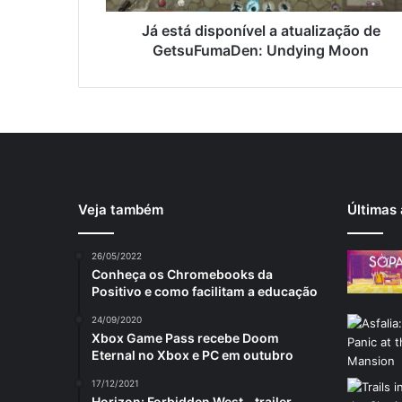
Já está disponível a atualização de
GetsuFumaDen: Undying Moon
Veja também
Últimas 
26/05/2022
Conheça os Chromebooks da
Positivo e como facilitam a educação
24/09/2020
Xbox Game Pass recebe Doom
Eternal no Xbox e PC em outubro
17/12/2021
Horizon: Forbidden West – trailer