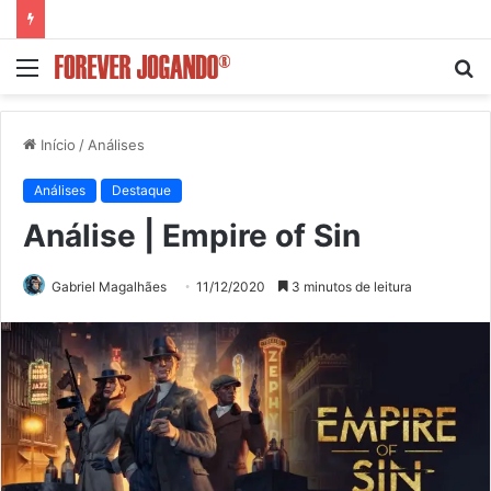
Menu
P
p
Início
/
Análises
Análises
Destaque
Análise | Empire of Sin
Gabriel Magalhães
11/12/2020
3 minutos de leitura