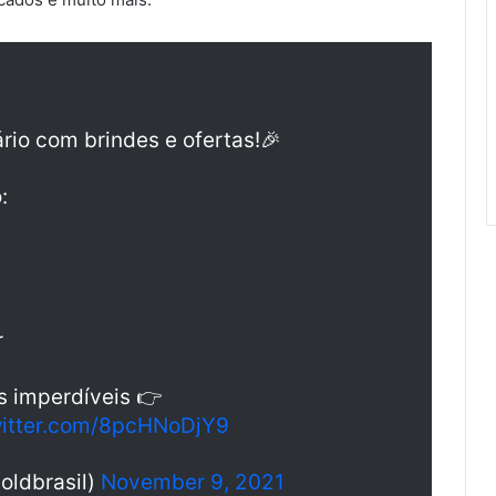
io com brindes e ofertas!🎉
:
r
s imperdíveis 👉
witter.com/8pcHNoDjY9
oldbrasil)
November 9, 2021