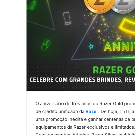
O aniversário de três anos do Razer Gold prom
de crédito unificado da
Razer
. De hoje, 11/11,
uma promoção inédita e ganhar centenas de pr
equipamentos da Razer exclusivos e limitado
Gold, descontos, brindes, Razer Silver multipl