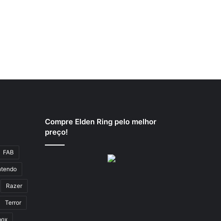
Compre Elden Ring pelo melhor
preço!
FAB
ntendo
Razer
Terror
box