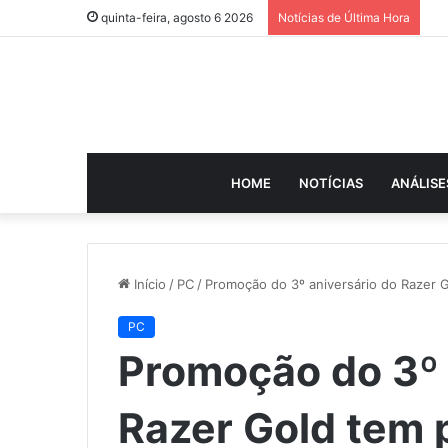
quinta-feira, agosto 6 2026
Notícias de Última Hora
HOME
NOTÍCIAS
ANÁLISE
Início
/
PC
/
Promoção do 3º aniversário do Razer G
PC
Promoção do 3º 
Razer Gold tem p