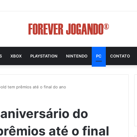
S
XBOX
PLAYSTATION
NINTENDO
PC
CONTATO
old tem prêmios até o final do ano
aniversário do
rêmios até o final