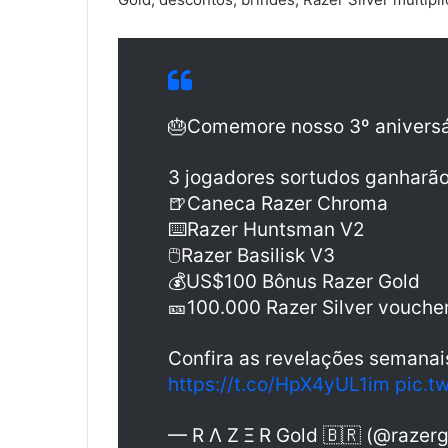
🎂Comemore nosso 3º aniversár
3 jogadores sortudos ganharão
🍺Caneca Razer Chroma
⌨️Razer Huntsman V2
🖱️Razer Basilisk V3
💰US$100 Bônus Razer Gold
🎫100.000 Razer Silver vouche
Confira as revelações semanai
https://t.co/HpX4yUL1im
pic.t
— R Λ Z Ξ R Gold 🇧🇷 (@razerg