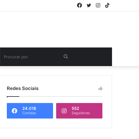
Facebook
Twitter
Instagram
TikTok
Procurar
por
Redes Sociais
24.018
552
Curtidas
Seguidores