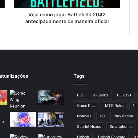
Veja como jogar Battlefield 2042
antecipadamente de maneira oficial
atualizações
Tags
BGS
e-Sports
E3 2021
Game Pass
MTG Rules
Ni
Notícias
PC
Playstation
Scarlet Nexus
Smartphones
Ubisoft
Ubisoft Forward
X