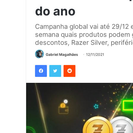
do ano
Campanha global vai até 29/12 
semana quais produtos podem ga
descontos, Razer Silver, perifér
Gabriel Magalhães
12/11/2021
Facebook
Twitter
Reddit