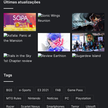
Últimas atualizações
Tags
BGS
e-Sports
E3 2021
FAB
Game Pass
MTG Rules
Nintendo
Notícias
PC
Playstation
Razer
Scarlet Nexus
Smartphones
Terror
Ubisoft