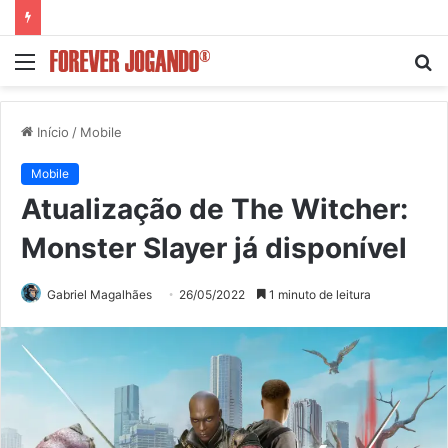
Menu
P
p
Início
/
Mobile
Mobile
Atualização de The Witcher:
Monster Slayer já disponível
Gabriel Magalhães
26/05/2022
1 minuto de leitura