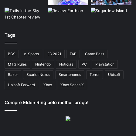
Tags
BGS
e-Sports
E3 2021
FAB
Game Pass
MTG Rules
Nintendo
Notícias
PC
Playstation
Razer
Scarlet Nexus
Smartphones
Terror
Ubisoft
Ubisoft Forward
Xbox
Xbox Series X
Compre Elden Ring pelo melhor preço!