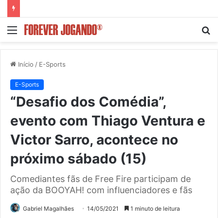
Menu
P
p
Início
/
E-Sports
E-Sports
“Desafio dos Comédia”,
evento com Thiago Ventura e
Victor Sarro, acontece no
próximo sábado (15)
Comediantes fãs de Free Fire participam de
ação da BOOYAH! com influenciadores e fãs
Gabriel Magalhães
14/05/2021
1 minuto de leitura