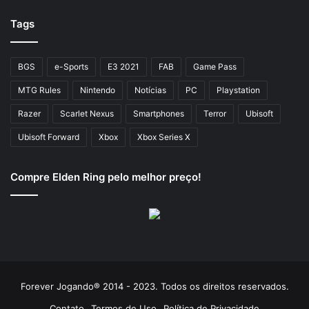
Tags
BGS
e-Sports
E3 2021
FAB
Game Pass
MTG Rules
Nintendo
Notícias
PC
Playstation
Razer
Scarlet Nexus
Smartphones
Terror
Ubisoft
Ubisoft Forward
Xbox
Xbox Series X
Compre Elden Ring pelo melhor preço!
Forever Jogando® 2014 - 2023. Todos os direitos reservados.
Contato
Termos de Uso
Política de Privacidade