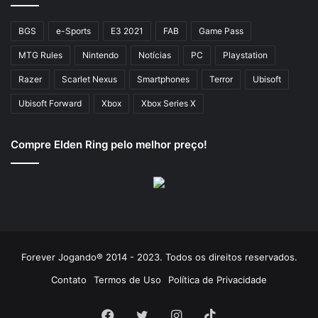
BGS
e-Sports
E3 2021
FAB
Game Pass
MTG Rules
Nintendo
Notícias
PC
Playstation
Razer
Scarlet Nexus
Smartphones
Terror
Ubisoft
Ubisoft Forward
Xbox
Xbox Series X
Compre Elden Ring pelo melhor preço!
Forever Jogando® 2014 - 2023. Todos os direitos reservados.
Contato
Termos de Uso
Política de Privacidade
Facebook
Twitter
Instagram
TikTok