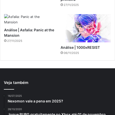
27/11/2025
Análise | Asfalia: Panic at the
Mansion
27/11/2025
Análise | 1000xRESIST
06/11/2025
Veja também
16/07/2025
Nexomon vale a pena em 2025?
28/10/2020
Jogue PUBG gratuitamente no Xbox até 01 de novembro