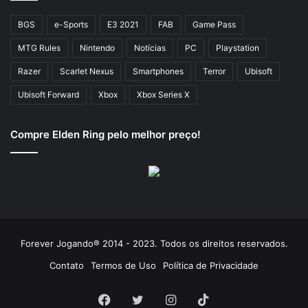
BGS
e-Sports
E3 2021
FAB
Game Pass
MTG Rules
Nintendo
Notícias
PC
Playstation
Razer
Scarlet Nexus
Smartphones
Terror
Ubisoft
Ubisoft Forward
Xbox
Xbox Series X
Compre Elden Ring pelo melhor preço!
Forever Jogando® 2014 - 2023. Todos os direitos reservados.
Contato
Termos de Uso
Política de Privacidade
Facebook
Twitter
Instagram
TikTok