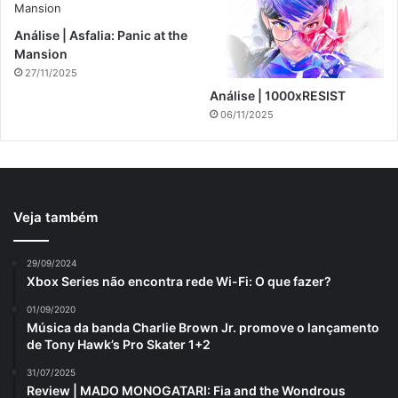
Análise | Asfalia: Panic at the
Mansion
27/11/2025
Análise | 1000xRESIST
06/11/2025
Veja também
29/09/2024
Xbox Series não encontra rede Wi-Fi: O que fazer?
01/09/2020
Música da banda Charlie Brown Jr. promove o lançamento
de Tony Hawk’s Pro Skater 1+2
31/07/2025
Review | MADO MONOGATARI: Fia and the Wondrous