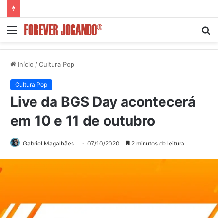
Menu
P
p
Início
/
Cultura Pop
Cultura Pop
Live da BGS Day acontecerá
em 10 e 11 de outubro
Gabriel Magalhães
07/10/2020
2 minutos de leitura