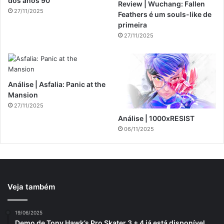
dos anos 90
Review | Wuchang: Fallen
27/11/2025
Feathers é um souls-like de
primeira
27/11/2025
Análise | Asfalia: Panic at the
Mansion
27/11/2025
Análise | 1000xRESIST
06/11/2025
Veja também
19/06/2025
Demo de Tony Hawk’s Pro Skater 3 + 4 já está disponível