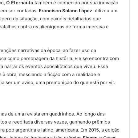
co,
O Eternauta
também é conhecido por sua inovação
dem ser contadas.
Francisco Solano López
utilizou um
espero da situação, com painéis detalhados que
batalhas contra os alienígenas de forma imersiva e
enções narrativas da época, ao fazer uso da
loca como personagem da história. Ele se encontra com
a narrar os eventos apocalípticos que viveu. Essa
à obra, mesclando a ficção com a realidade e
a ser um aviso, uma premonição do que está por vir.
as de uma revista em quadrinhos. Ao longo das
atos e reeditada diversas vezes, ganhando prêmios
ura pop argentina e latino-americana. Em 2015, a edição
os Unidos foi indicada a três prêmios
Eisner
, o Oscar