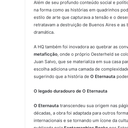
Além de seu profundo conteúdo social e políti
na forma como as histórias em quadrinhos po
estilo de arte que capturava a tensão e o des
retratavam a destruição de Buenos Aires e as 
dramática.
A HQ também foi inovadora ao quebrar as conv
metaficção
, onde o próprio Oesterheld se co
Juan Salvo, que se materializa em sua casa par
escolha adiciona uma camada de complexidade 
sugerindo que a história de
O Eternauta
poderi
O legado duradouro de O Eternauta
O Eternauta
transcendeu sua origem nas págin
décadas, a obra foi adaptada para outros form
internacionais e se tornando um ícone da cult
publicada pela
Fantagraphics Books
nos Estad