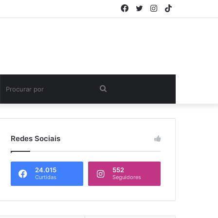
Facebook
Twitter
Instagram
TikTok
Procurar
por
Redes Sociais
24.015
552
Curtidas
Seguidores