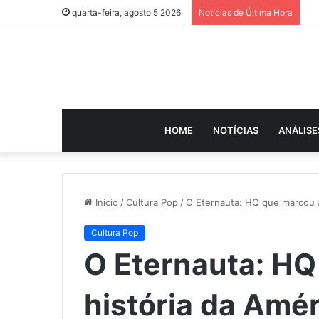
quarta-feira, agosto 5 2026
Notícias de Última Hora
HOME
NOTÍCIAS
ANÁLISE
Início
/
Cultura Pop
/
O Eternauta: HQ que marcou a
Cultura Pop
O Eternauta: HQ
história da Amér