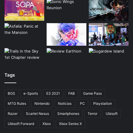
Tags
BGS
e-Sports
E3 2021
FAB
Game Pass
MTG Rules
Nintendo
Notícias
PC
Playstation
Razer
Scarlet Nexus
Smartphones
Terror
Ubisoft
Ubisoft Forward
Xbox
Xbox Series X