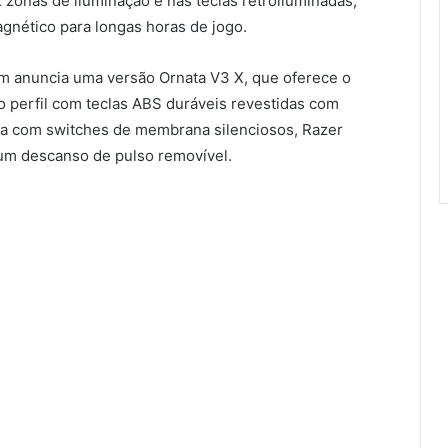
onas de iluminação e nas teclas retroiluminadas,
nético para longas horas de jogo.
m anuncia uma versão Ornata V3 X, que oferece o
o perfil com teclas ABS duráveis revestidas com
nta com switches de membrana silenciosos, Razer
m descanso de pulso removível.