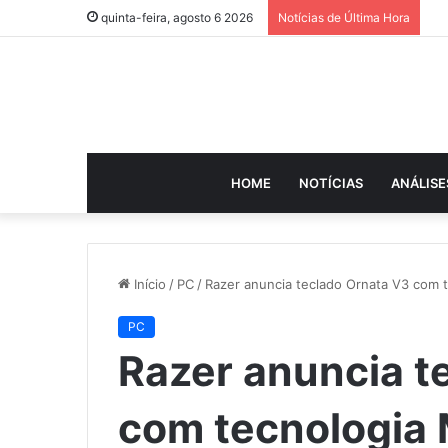
quinta-feira, agosto 6 2026
Notícias de Última Hora
HOME
NOTÍCIAS
ANÁLISE
Início
/
PC
/
Razer anuncia teclado Ornata V3 com
PC
Razer anuncia t
com tecnologi