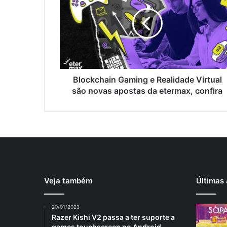
Blockchain Gaming e Realidade Virtual
são novas apostas da etermax, confira
Veja também
Últimas 
20/01/2023
Razer Kishi V2 passa a ter suporte a
games touchscreen no Android