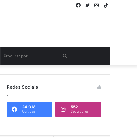
Facebook
Twitter
Instagram
TikTok
Procurar
por
Redes Sociais
24.018
552
Curtidas
Seguidores