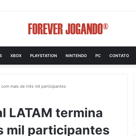
S
XBOX
PLAYSTATION
NINTENDO
PC
CONTATO
 com mais de três mil participantes
nal LATAM termina
 mil participantes