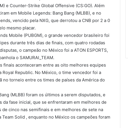
) e Counter-Strike Global Offensive (CS:GO). Além
tiram em Mobile Legends: Bang Bang (MLBB), e no
ends, vencido pela NXG, que derrotou a CNB por 2 a 0
pelo mesmo placar.
nds Mobile (PUBGM), o grande vencedor brasileiro foi
es durante três dias de finais, com quatro rodadas
 disputas, o campeão no México foi a ATON ESPORTS,
espanhola o SAMURAI_TEAM.
s finais aconteceram entre as oito melhores equipes
a Royal Republic. No México, o time vencedor foi a
ã no torneio entre os times de países da América do
 Bang (MLBB) foram os últimos a serem disputados, e
s da fase inicial, que se enfrentaram em melhores de
es de cinco nas semifinais e em melhores de sete na
i a Team Solid , enquanto no México os campeões foram