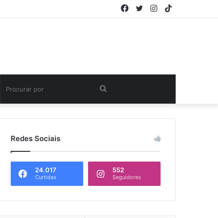
Facebook
Twitter
Instagram
TikTok
Procurar
por
Redes Sociais
24.017
552
Curtidas
Seguidores