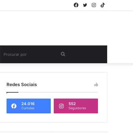
Facebook
Twitter
Instagram
TikTok
Procurar
por
Redes Sociais
24.016
552
Curtidas
Seguidores