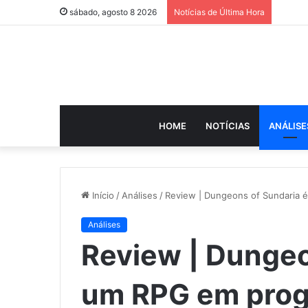
sábado, agosto 8 2026
Notícias de Última Hora
HOME
NOTÍCIAS
ANÁLISE
Início
/
Análises
/
Review | Dungeons of Sundaria 
Análises
Review | Dungeo
um RPG em prog