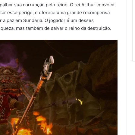
alhar sua corrupção pelo reino. O rei Arthur convoca
ntar esse perigo, e oferece uma grande recompensa
ar a paz em Sundaria. O jogador é um desses
riqueza, mas também de salvar o reino da destruição.