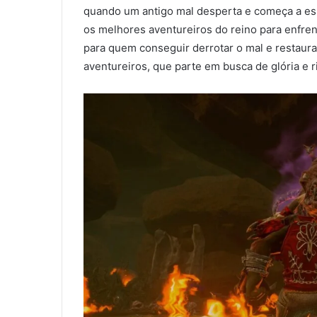
quando um antigo mal desperta e começa a esp
os melhores aventureiros do reino para enfre
para quem conseguir derrotar o mal e restaur
aventureiros, que parte em busca de glória e 