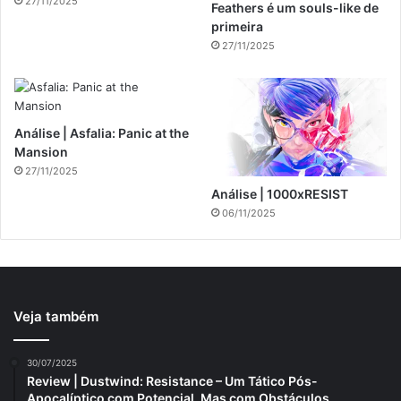
27/11/2025
Feathers é um souls-like de
primeira
27/11/2025
Análise | Asfalia: Panic at the
Mansion
27/11/2025
Análise | 1000xRESIST
06/11/2025
Veja também
30/07/2025
Review | Dustwind: Resistance – Um Tático Pós-
Apocalíptico com Potencial, Mas com Obstáculos