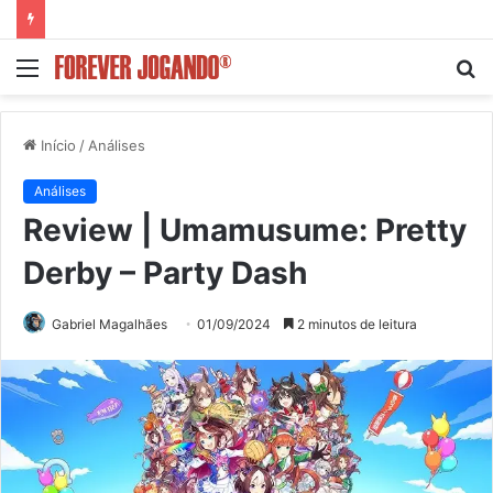
Menu
P
p
Início
/
Análises
Análises
Review | Umamusume: Pretty
Derby – Party Dash
Gabriel Magalhães
01/09/2024
2 minutos de leitura