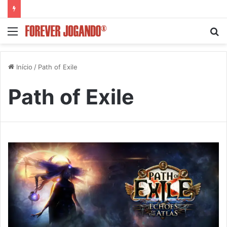
Menu
P
p
Início
/
Path of Exile
Path of Exile