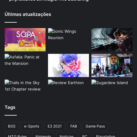
Últimas atualizações
Tags
BGS
e-Sports
E3 2021
FAB
Game Pass
MTG Rules
Nintendo
Notícias
PC
Playstation