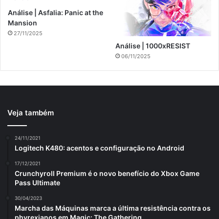
Análise | Asfalia: Panic at the
Mansion
27/11/2025
Análise | 1000xRESIST
06/11/2025
Veja também
24/11/2021
Logitech K480: acentos e configuração no Android
17/12/2021
Crunchyroll Premium é o novo benefício do Xbox Game
Pass Ultimate
30/04/2023
Marcha das Máquinas marca a última resistência contra os
phyrexianos em Magic: The Gathering