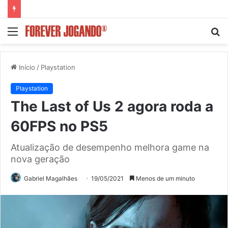
Menu
P
p
Início
/
Playstation
Playstation
The Last of Us 2 agora roda a
60FPS no PS5
Atualização de desempenho melhora game na
nova geração
Gabriel Magalhães
19/05/2021
Menos de um minuto