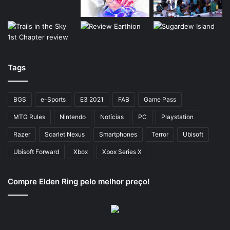
Tags
BGS
e-Sports
E3 2021
FAB
Game Pass
MTG Rules
Nintendo
Notícias
PC
Playstation
Razer
Scarlet Nexus
Smartphones
Terror
Ubisoft
Ubisoft Forward
Xbox
Xbox Series X
Compre Elden Ring pelo melhor preço!