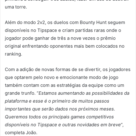
uma torre.
Além do modo 2v2, os duelos com Bounty Hunt seguem
disponíveis no Tipspace e criam partidas raras onde o
jogador pode ganhar de três a nove vezes o prêmio
original enfrentando oponentes mais bem colocados no
ranking.
Com a adição de novas formas de se divertir, os jogadores
que optarem pelo novo e emocionante modo de jogo
também contam com as estratégias da equipe como um
grande trunfo. “
Estamos aumentando as possibilidades da
plataforma e esse é o primeiro de muitos passos
importantes que serão dados nos próximos meses.
Queremos todos os principais games competitivos
disponíveis no Tipspace e outras novidades em breve
“,
completa João.