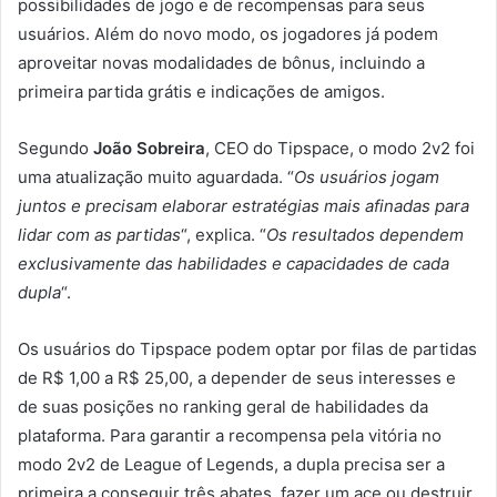
possibilidades de jogo e de recompensas para seus
usuários. Além do novo modo, os jogadores já podem
aproveitar novas modalidades de bônus, incluindo a
primeira partida grátis e indicações de amigos.
Segundo
João Sobreira
, CEO do Tipspace, o modo 2v2 foi
uma atualização muito aguardada. “
Os usuários jogam
juntos e precisam elaborar estratégias mais afinadas para
lidar com as partidas
“, explica. “
Os resultados dependem
exclusivamente das habilidades e capacidades de cada
dupla
“.
Os usuários do Tipspace podem optar por filas de partidas
de R$ 1,00 a R$ 25,00, a depender de seus interesses e
de suas posições no ranking geral de habilidades da
plataforma. Para garantir a recompensa pela vitória no
modo 2v2 de League of Legends, a dupla precisa ser a
primeira a conseguir três abates, fazer um ace ou destruir