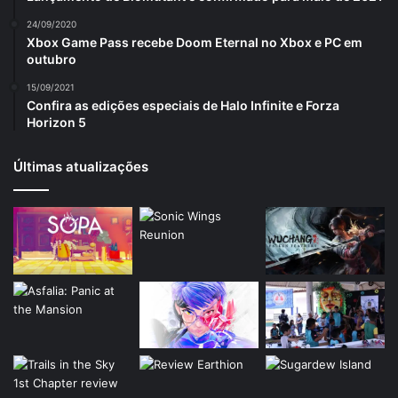
24/09/2020
Xbox Game Pass recebe Doom Eternal no Xbox e PC em
outubro
15/09/2021
Confira as edições especiais de Halo Infinite e Forza
Horizon 5
Últimas atualizações