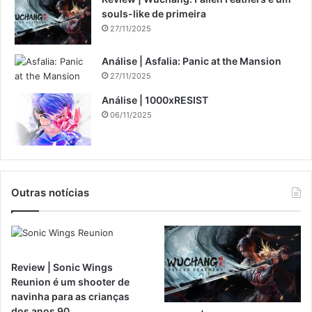
souls-like de primeira
27/11/2025
Análise | Asfalia: Panic at the Mansion
27/11/2025
Análise | 1000xRESIST
06/11/2025
Outras notícias
Review | Sonic Wings
Reunion é um shooter de
navinha para as crianças
dos anos 90