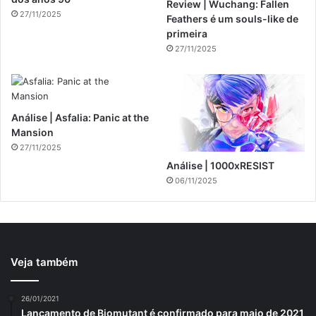
Review | Wuchang: Fallen
27/11/2025
Feathers é um souls-like de
primeira
27/11/2025
Análise | Asfalia: Panic at the
Mansion
27/11/2025
Análise | 1000xRESIST
06/11/2025
Veja também
26/01/2021
Lançamento de Biomutant é confirmado para maio de 2021