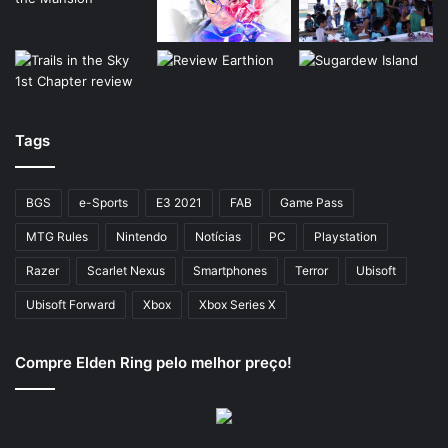
Tags
BGS
e-Sports
E3 2021
FAB
Game Pass
MTG Rules
Nintendo
Notícias
PC
Playstation
Razer
Scarlet Nexus
Smartphones
Terror
Ubisoft
Ubisoft Forward
Xbox
Xbox Series X
Compre Elden Ring pelo melhor preço!