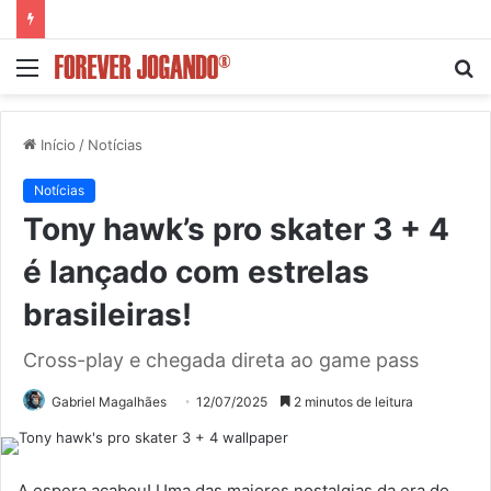
Menu
P
p
Início
/
Notícias
Notícias
Tony hawk’s pro skater 3 + 4
é lançado com estrelas
brasileiras!
Cross-play e chegada direta ao game pass
Gabriel Magalhães
12/07/2025
2 minutos de leitura
A espera acabou! Uma das maiores nostalgias da era do