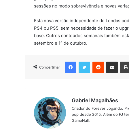
sessões no modo sobrevivência e novas variaç
Esta nova versão independente de Lendas pode
PS4 ou PS5, sem necessidade de fazer o upgrad
base. Outros conteúdos semanais também estã
setembro e 1º de outubro.
Facebook
Twitter
Reddit
Compartilhar via e-mail
Compartilhar
Gabriel Magalhães
Criador do Forever Jogando. Pr
pop desde 2015. Além do FJ tem
GameHall.