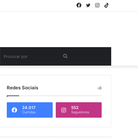
Facebook
Twitter
Instagram
TikTok
Procurar
por
Redes Sociais
24.017
552
Curtidas
Seguidores