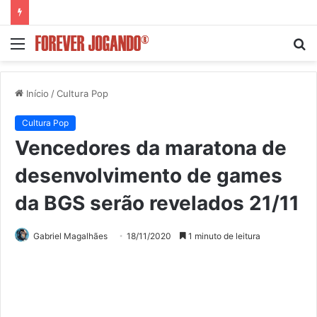
Menu
P
p
Início
/
Cultura Pop
Cultura Pop
Vencedores da maratona de
desenvolvimento de games
da BGS serão revelados 21/11
Gabriel Magalhães
18/11/2020
1 minuto de leitura