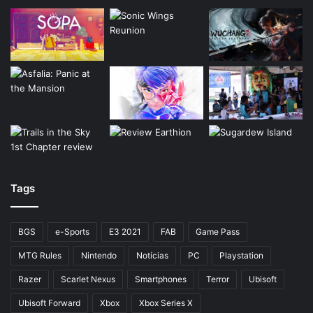
Tags
BGS
e-Sports
E3 2021
FAB
Game Pass
MTG Rules
Nintendo
Notícias
PC
Playstation
Razer
Scarlet Nexus
Smartphones
Terror
Ubisoft
Ubisoft Forward
Xbox
Xbox Series X