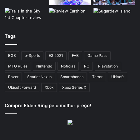
Tags
BGS
e-Sports
E3 2021
FAB
Game Pass
MTG Rules
Nintendo
Notícias
PC
Playstation
Razer
Scarlet Nexus
Smartphones
Terror
Ubisoft
Ubisoft Forward
Xbox
Xbox Series X
Compre Elden Ring pelo melhor preço!