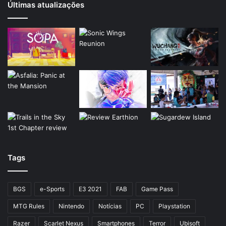
Últimas atualizações
Tags
BGS
e-Sports
E3 2021
FAB
Game Pass
MTG Rules
Nintendo
Notícias
PC
Playstation
Razer
Scarlet Nexus
Smartphones
Terror
Ubisoft