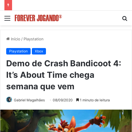
Menu
P
p
Início
/
Playstation
Playstation
Xbox
Demo de Crash Bandicoot 4:
It’s About Time chega
semana que vem
Gabriel Magalhães
08/09/2020
1 minuto de leitura