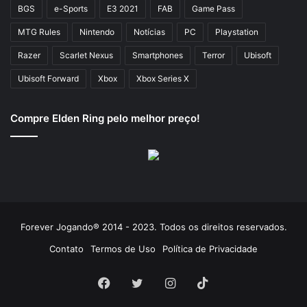
BGS
e-Sports
E3 2021
FAB
Game Pass
MTG Rules
Nintendo
Notícias
PC
Playstation
Razer
Scarlet Nexus
Smartphones
Terror
Ubisoft
Ubisoft Forward
Xbox
Xbox Series X
Compre Elden Ring pelo melhor preço!
Forever Jogando® 2014 - 2023. Todos os direitos reservados.
Contato
Termos de Uso
Política de Privacidade
Facebook
Twitter
Instagram
TikTok