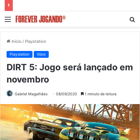
Menu
P
p
Início
/
Playstation
Playstation
Xbox
DIRT 5: Jogo será lançado em
novembro
Gabriel Magalhães
08/09/2020
1 minuto de leitura