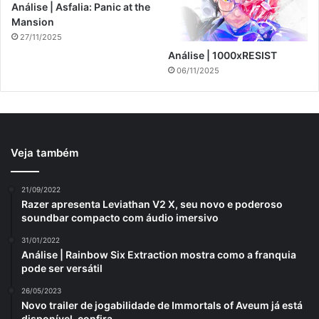
Análise | Asfalia: Panic at the
Mansion
27/11/2025
Análise | 1000xRESIST
06/11/2025
Veja também
21/09/2022
Razer apresenta Leviathan V2 X, seu novo e poderoso
soundbar compacto com áudio imersivo
31/01/2022
Análise | Rainbow Six Extraction mostra como a franquia
pode ser versátil
26/05/2023
Novo trailer de jogabilidade de Immortals of Aveum já está
disponível, confira