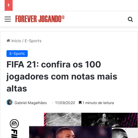
Menu
P
p
Início
/
E-Sports
E-Sports
FIFA 21: confira os 100
jogadores com notas mais
altas
Gabriel Magalhães
11/09/2020
1 minuto de leitura