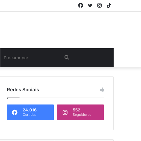
Facebook
Twitter
Instagram
TikTok
Procurar
por
Redes Sociais
24.016
552
Curtidas
Seguidores