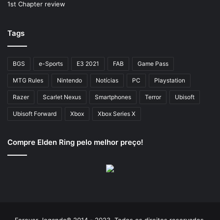
Tags
BGS
e-Sports
E3 2021
FAB
Game Pass
MTG Rules
Nintendo
Notícias
PC
Playstation
Razer
Scarlet Nexus
Smartphones
Terror
Ubisoft
Ubisoft Forward
Xbox
Xbox Series X
Compre Elden Ring pelo melhor preço!