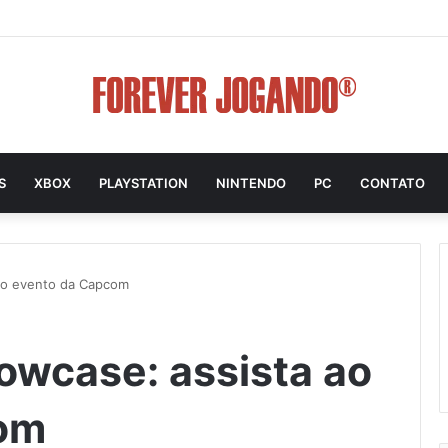
S
XBOX
PLAYSTATION
NINTENDO
PC
CONTATO
 ao evento da Capcom
howcase: assista ao
om