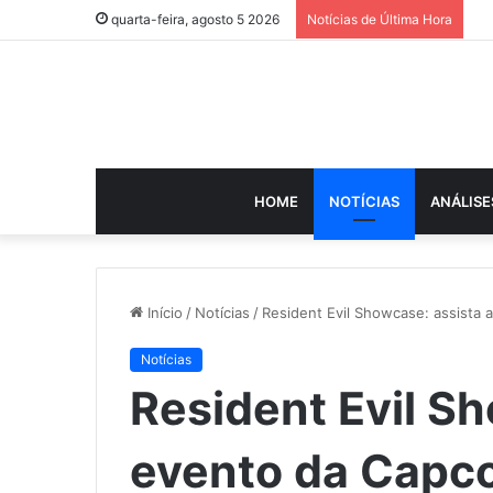
quarta-feira, agosto 5 2026
Notícias de Última Hora
HOME
NOTÍCIAS
ANÁLISE
Início
/
Notícias
/
Resident Evil Showcase: assista
Notícias
Resident Evil S
evento da Capc