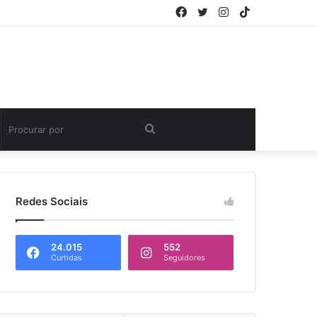
Facebook
Twitter
Instagram
TikTok
Procurar
por
Redes Sociais
24.015
552
Curtidas
Seguidores