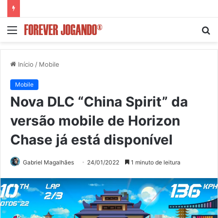
Menu
P
p
Início
/
Mobile
Mobile
Nova DLC “China Spirit” da
versão mobile de Horizon
Chase já está disponível
Gabriel Magalhães
24/01/2022
1 minuto de leitura