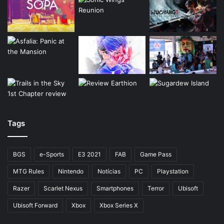
Tags
BGS
e-Sports
E3 2021
FAB
Game Pass
MTG Rules
Nintendo
Notícias
PC
Playstation
Razer
Scarlet Nexus
Smartphones
Terror
Ubisoft
Ubisoft Forward
Xbox
Xbox Series X