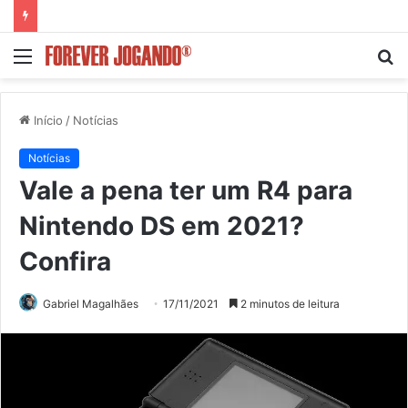
Menu
P
p
Início
/
Notícias
Notícias
Vale a pena ter um R4 para
Nintendo DS em 2021?
Confira
Gabriel Magalhães
17/11/2021
2 minutos de leitura