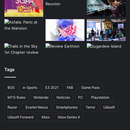
Tags
BGS
e-Sports
E3 2021
FAB
Game Pass
MTG Rules
Nintendo
Notícias
PC
Playstation
Razer
Scarlet Nexus
Smartphones
Terror
Ubisoft
Ubisoft Forward
Xbox
Xbox Series X