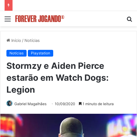
Menu
P
p
Início
/
Notícias
Notícias
Playstation
Stormzy e Aiden Pierce
estarão em Watch Dogs:
Legion
Gabriel Magalhães
10/09/2020
1 minuto de leitura