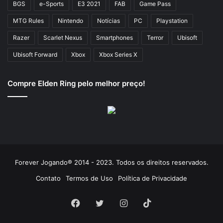
BGS
e-Sports
E3 2021
FAB
Game Pass
MTG Rules
Nintendo
Notícias
PC
Playstation
Razer
Scarlet Nexus
Smartphones
Terror
Ubisoft
Ubisoft Forward
Xbox
Xbox Series X
Compre Elden Ring pelo melhor preço!
Forever Jogando® 2014 - 2023. Todos os direitos reservados.
Contato
Termos de Uso
Política de Privacidade
Facebook
Twitter
Instagram
TikTok