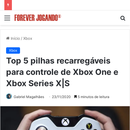
Menu
P
p
Início
/
Xbox
Xbox
Top 5 pilhas recarregáveis
para controle de Xbox One e
Xbox Series X|S
Gabriel Magalhães
23/11/2020
5 minutos de leitura