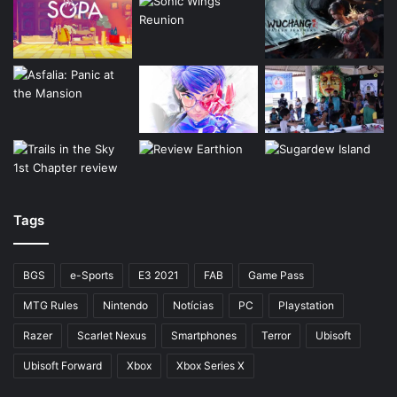
Tags
BGS
e-Sports
E3 2021
FAB
Game Pass
MTG Rules
Nintendo
Notícias
PC
Playstation
Razer
Scarlet Nexus
Smartphones
Terror
Ubisoft
Ubisoft Forward
Xbox
Xbox Series X