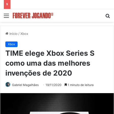
Menu
P
p
Início
/
Xbox
Xbox
TIME elege Xbox Series S
como uma das melhores
invenções de 2020
Gabriel Magalhães
19/11/2020
1 minuto de leitura