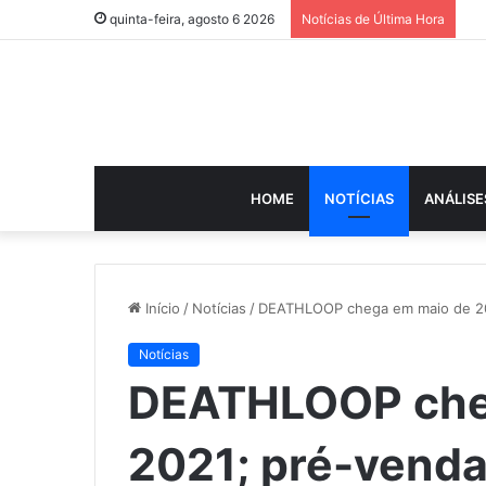
quinta-feira, agosto 6 2026
Notícias de Última Hora
HOME
NOTÍCIAS
ANÁLISE
Início
/
Notícias
/
DEATHLOOP chega em maio de 202
Notícias
DEATHLOOP che
2021; pré-venda 