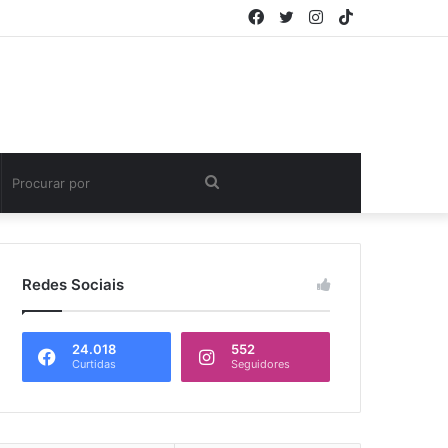
Facebook
Twitter
Instagram
TikTok
Procurar
por
Redes Sociais
24.018
552
Curtidas
Seguidores