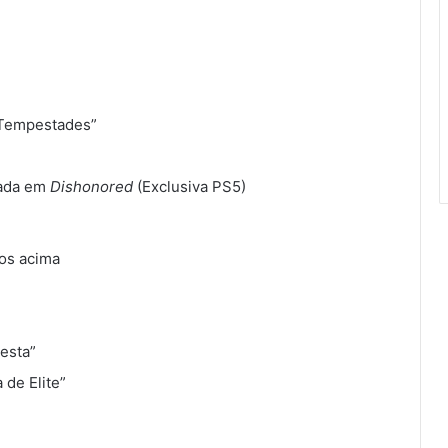
 Tempestades”
rada em
Dishonored
(Exclusiva PS5)
dos acima
esta”
 de Elite”