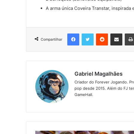
A arma única Coveira Transtar, inspirada
Facebook
Twitter
Reddit
Compartilhar via e-mail
Compartilhar
Gabriel Magalhães
Criador do Forever Jogando. Pr
pop desde 2015. Além do FJ tem
GameHall.