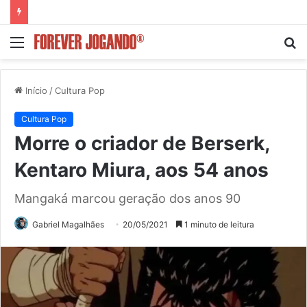
Menu
P
p
Início
/
Cultura Pop
Cultura Pop
Morre o criador de Berserk,
Kentaro Miura, aos 54 anos
Mangaká marcou geração dos anos 90
Gabriel Magalhães
20/05/2021
1 minuto de leitura