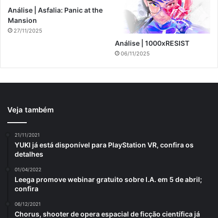
Análise | Asfalia: Panic at the
Mansion
27/11/2025
Análise | 1000xRESIST
06/11/2025
Veja também
21/11/2021
YUKI já está disponível para PlayStation VR, confira os
detalhes
01/04/2022
Leega promove webinar gratuito sobre I.A. em 5 de abril;
confira
06/12/2021
Chorus, shooter de opera espacial de ficção científica já