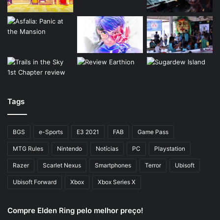
Tags
BGS
e-Sports
E3 2021
FAB
Game Pass
MTG Rules
Nintendo
Notícias
PC
Playstation
Razer
Scarlet Nexus
Smartphones
Terror
Ubisoft
Ubisoft Forward
Xbox
Xbox Series X
Compre Elden Ring pelo melhor preço!